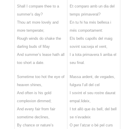
Shall I compare thee to a
Et comparo amb un dia del
summer’s day?
temps primaveral?
Thou art more lovely and
En tu hi ha més bellesa i
more temperate;
més comportament:
Rough winds do shake the
Els bells capolls del maig
darling buds of May
sovint sacseja el vent,
And summer’s lease hath all
I a tota primavera li arriba el
too short a date.
seu final.
Sometime too hot the eye of
Massa ardent, de vegades,
heaven shines,
fulgura l’ull del cel
And often is his gold
I sovint el seu rostre daurat
complexion dimmed;
empal.lideix,
And every fair from fair
I tot allò que és bell, del bell
sometime declines,
se n’evadeix
By chance or nature’s
O per l’atzar o bé pel curs