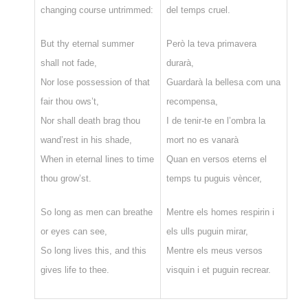
changing course untrimmed:
del temps cruel.
But thy eternal summer
Però la teva primavera
shall not fade,
durarà,
Nor lose possession of that
Guardarà la bellesa com una
fair thou ows’t,
recompensa,
Nor shall death brag thou
I de tenir-te en l’ombra la
wand’rest in his shade,
mort no es vanarà
When in eternal lines to time
Quan en versos eterns el
thou grow’st.
temps tu puguis vèncer,
So long as men can breathe
Mentre els homes respirin i
or eyes can see,
els ulls puguin mirar,
So long lives this, and this
Mentre els meus versos
gives life to thee.
visquin i et puguin recrear.