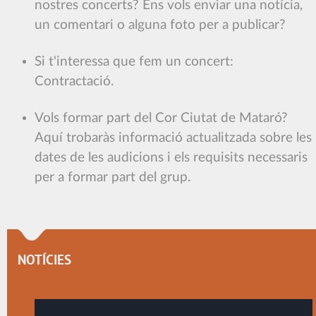
nostres concerts? Ens vols enviar una notícia,
un comentari o alguna foto per a publicar?
Si t'interessa que fem un concert:
Contractació.
Vols formar part del Cor Ciutat de Mataró?
Aquí trobaràs informació actualitzada sobre les
dates de les audicions i els requisits necessaris
per a formar part del grup.
NOTÍCIES