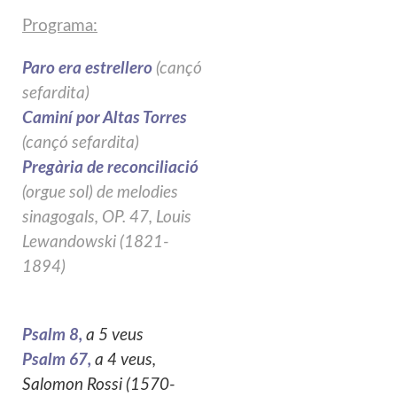
Programa:
Paro era estrellero
(cançó
sefardita)
Caminí por Altas Torres
(cançó sefardita)
P
r
egària de reconciliació
(orgue sol) de melodies
sinagogals, OP. 47, Louis
Lewandowski (1821-
1894)
Psalm 8,
a 5 veus
Psalm 67,
a 4 veus,
Salomon Rossi (1570-